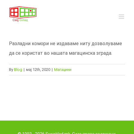
Skip
to
content
Разладни комори не издаваме ниту дозволуваме
да се користат во нашата магацинска зграда.
By
Blog
|
мај 12th, 2020
|
Магацини
© 1993 - 2026 Svojsklad.mk. Сите права задржани.