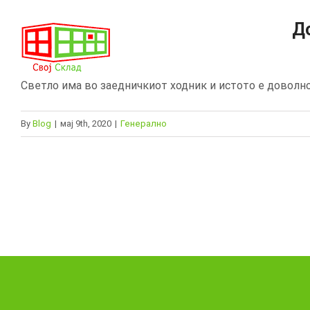
Skip
Д
to
content
Светло има во заедничкиот ходник и истото е доволно 
By
Blog
|
мај 9th, 2020
|
Генерално